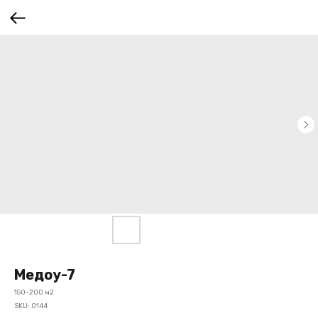
Медоу-7
150-200 м2
SKU:
0144