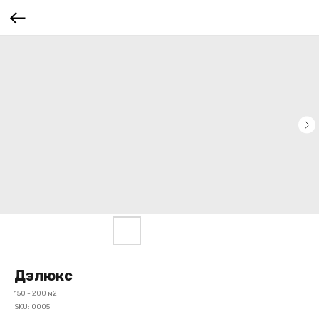
Дэлюкс
150 - 200 м2
SKU:
0005