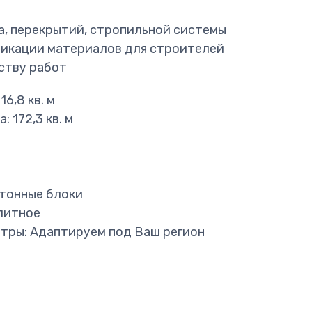
, перекрытий, стропильной системы
икации материалов для строителей
ству работ
6,8 кв. м
 172,3 кв. м
етонные блоки
литное
тры: Адаптируем под Ваш регион