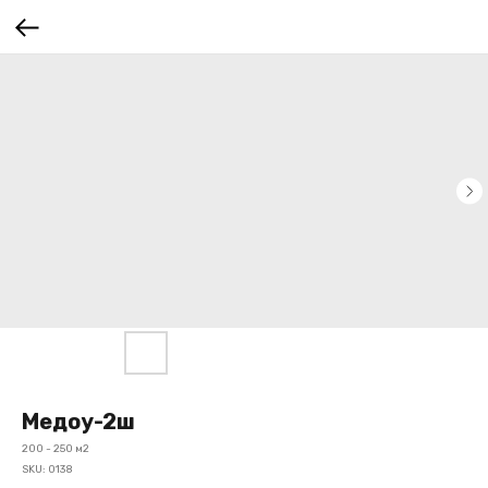
Медоу-2ш
200 - 250 м2
SKU:
0138