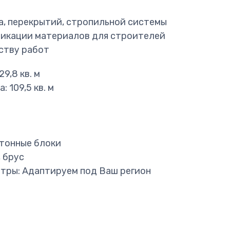
, перекрытий, стропильной системы
икации материалов для строителей
ству работ
9,8 кв. м
 109,5 кв. м
етонные блоки
 брус
тры: Адаптируем под Ваш регион